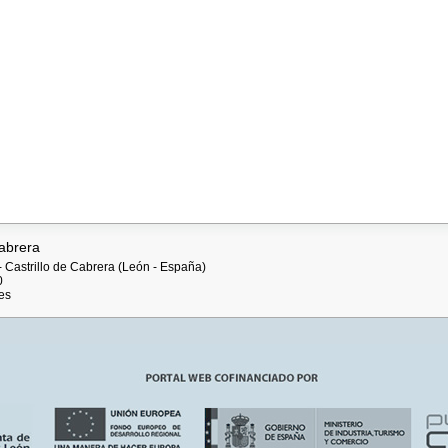
abrera
- Castrillo de Cabrera (León - España)
0
es