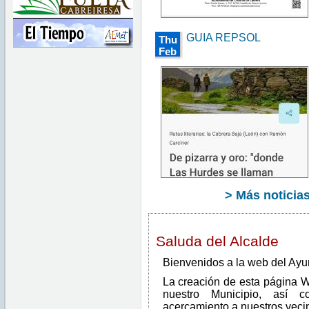
GUIA REPSOL
Thu
Feb
15
00:00:00
CET
2024
Thu
Feb
15
00:00:00
CET
2024
> Más noticia
Saluda del Alcalde
Bienvenidos a la web del Ayun
La creación de esta página 
nuestro Municipio, así 
acercamiento a nuestros vecin