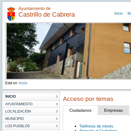
Ayuntamiento de
Castrillo de Cabrera
Inicio
M
Está en:
Inicio
INICIO
Acceso por temas
AYUNTAMIENTO
Ciudadanos
Empresas
LOCALIZACIÓN
MUNICIPIO
LOS PUEBLOS
Teléfonos de interés
Atención al Ciudadano