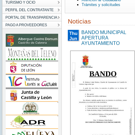
TURISMO Y OCIO
Trámites y solicitudes
PERFIL DEL CONTRATANTE
PORTAL DE TRANSPARENCIA
Noticias
PAGO A PROVEEDORES
BANDO MUNICIPAL
Thu
APERTURA
Jun
AYUNTAMIENTO
27
00:00:00
CEST
2024
Thu
Jun
27
00:00:00
CEST
2024